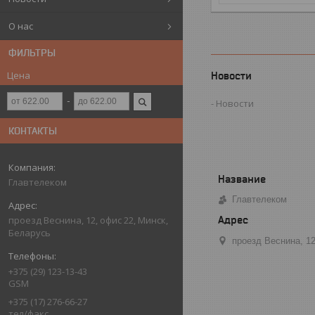
О нас
ФИЛЬТРЫ
Цена
Новости
Новости
КОНТАКТЫ
Главтелеком
Главтелеком
проезд Веснина, 12, офис 22, Минск,
Беларусь
проезд Веснина, 1
+375 (29) 123-13-43
GSM
+375 (17) 276-66-27
тел/факс