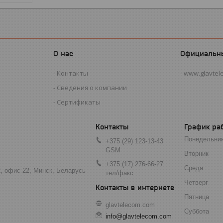
О нас
Официальн
Контакты
www.glavtel
Сведения о компании
Сертификаты
График ра
Понедельни
+375 (29) 123-13-43
GSM
Вторник
+375 (17) 276-66-27
Среда
2, офис 22, Минск, Беларусь
тел/факс
Четверг
Пятница
glavtelecom.com
Суббота
info@glavtelecom.com