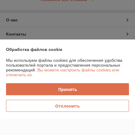
О нас
Контакты
Доставка и оплата
Обработка файлов cookie
Мы используем файлы cookies для обеспечения удобства
График работы
пользователей портала и предоставления персональных
рекомендаций.
Вы можете настроить файлы cookies или
отключить их.
Полная версия сайта
Принять
Политика обработки cookies
Сайт создан на платформе Deal.by
Отклонить