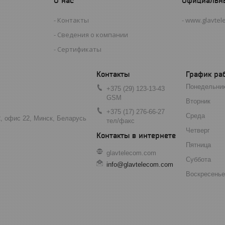
О нас
Официальн
Контакты
www.glavtel
Сведения о компании
Сертификаты
График ра
Понедельни
+375 (29) 123-13-43
GSM
Вторник
+375 (17) 276-66-27
Среда
2, офис 22, Минск, Беларусь
тел/факс
Четверг
Пятница
glavtelecom.com
Суббота
info@glavtelecom.com
Воскресенье