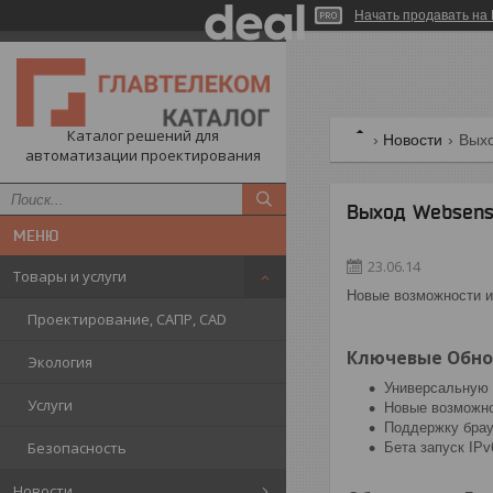
Начать продавать на 
Каталог решений для
Новости
Выхо
автоматизации проектирования
Выход Websense
23.06.14
Товары и услуги
Новые возможности и
Проектирование, САПР, CAD
Ключевые Обнов
Экология
Универсальную 
Услуги
Новые возможн
Поддержку бра
Безопасность
Бета запуск IPv
Новости