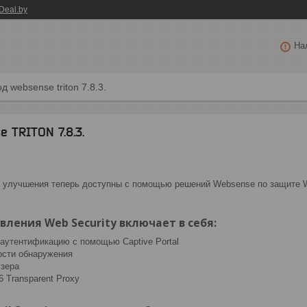
Deal.by
На
д websense triton 7.8.3.
 TRITON 7.8.3.
 улучшения теперь доступны с помощью решений Websense по защите W
ления Web Security включает в себя:
аутентификацию с помощью Captive Portal
ости обнаружения
узера
6 Transparent Proxy