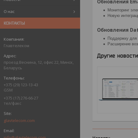
Обновления Emai
Мониторинг эле
О нас
Новую интегра
КОНТАКТЫ
Обновления Dat
Поддержку для 
Расширение воз
Главтелеком
Другие новости
проезд Веснина, 12, офис 22, Минск,
Беларусь
+375 (29) 123-13-43
GSM
+375 (17) 276-66-27
тел/факс
glavtelecom.com
info@glavtelecom.com