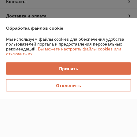
Контакты
Доставка и оплата
Обработка файлов cookie
График работы
Мы используем файлы cookies для обеспечения удобства
пользователей портала и предоставления персональных
Полная версия сайта
рекомендаций.
Вы можете настроить файлы cookies или
отключить их.
Политика обработки cookies
Принять
Сайт создан на платформе Deal.by
Отклонить
Информация для покупателя
Юридическое лицо:
Частное торговое унитарное предприятие
«Главтелеком»
220026, г.Минск, пр-д Веснина, 12, офис 22