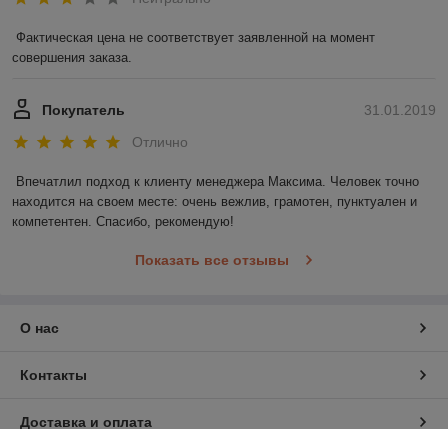
Фактическая цена не соответствует заявленной на момент 
совершения заказа.
Покупатель
31.01.2019
Отлично
Впечатлил подход к клиенту менеджера Максима. Человек точно 
находится на своем месте: очень вежлив, грамотен, пунктуален и 
компетентен. Спасибо, рекомендую!
Показать все отзывы
О нас
Контакты
Доставка и оплата