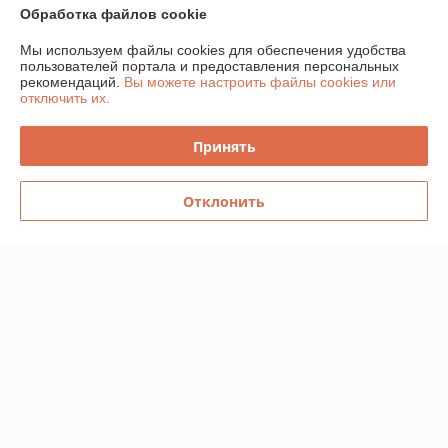
Обработка файлов cookie
График работы
Мы используем файлы cookies для обеспечения удобства
пользователей портала и предоставления персональных
Полная версия сайта
рекомендаций.
Вы можете настроить файлы cookies или
отключить их.
Политика обработки cookies
Принять
Сайт создан на платформе Deal.by
Отклонить
Информация для покупателя
Юридическое лицо:
Частное торговое унитарное предприятие
«Главтелеком»
220026, г.Минск, пр-д Веснина, 12, офис 22
Регистрационный номер ЕГР: 191312110
УНП: 191312110