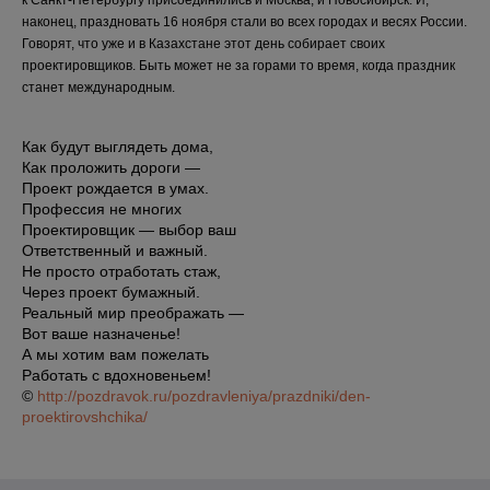
к Санкт-Петербургу присоединились и Москва, и Новосибирск. И,
наконец, праздновать 16 ноября стали во всех городах и весях России.
Говорят, что уже и в Казахстане этот день собирает своих
проектировщиков. Быть может не за горами то время, когда праздник
станет международным.
Как будут выглядеть дома,
Как проложить дороги —
Проект рождается в умах.
Профессия не многих
Проектировщик — выбор ваш
Ответственный и важный.
Не просто отработать стаж,
Через проект бумажный.
Реальный мир преображать —
Вот ваше назначенье!
А мы хотим вам пожелать
Работать с вдохновеньем!
©
http://pozdravok.ru/pozdravleniya/prazdniki/den-
proektirovshchika/