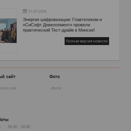
31.07.2026
Энергия цифровизации: Главтелеком и
«СиСофт Девелопмент» провели
практический Тест-драйв в Минске!
Полная версия новости
ый сайт
Фото
ecom.com
Фото
боты
к
09:00
18:00