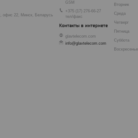
GSM
Вторник
+375 (17) 276-66-27
Среда
2, офис 22, Минск, Беларусь
тел/факс
Четверг
Пятница
glavtelecom.com
Суббота
info@glavtelecom.com
Воскресенье