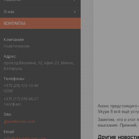
О нас
КОНТАКТЫ
Главтелеком
проезд Веснина, 12, офис 22, Минск,
Беларусь
+375 (29) 123-13-43
GSM
+375 (17) 276-66-27
тел/факс
Анонс предстоящего 
Skype 8 всё ещё уст
Заметим, что и этот 
glavtelecom.com
изыскания. Прежний, 
Другие новости
info@glavtelecom.com