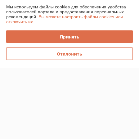
Мы используем файлы cookies для обеспечения удобства
График работы
пользователей портала и предоставления персональных
рекомендаций.
Вы можете настроить файлы cookies или
отключить их.
Полная версия сайта
Принять
Политика обработки cookies
Сайт создан на платформе Deal.by
Отклонить
Информация для покупателя
Юридическое лицо:
Частное торговое унитарное предприятие
«Главтелеком»
220026, г.Минск, пр-д Веснина, 12, офис 22
Регистрационный номер ЕГР: 191312110
УНП: 191312110