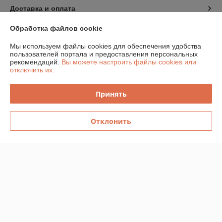
Доставка и оплата
Обработка файлов cookie
График работы
Мы используем файлы cookies для обеспечения удобства
пользователей портала и предоставления персональных
Полная версия сайта
рекомендаций.
Вы можете настроить файлы cookies или
отключить их.
Политика обработки cookies
Принять
Сайт создан на платформе Deal.by
Отклонить
Информация для покупателя
Юридическое лицо:
Частное торговое унитарное предприятие
«Главтелеком»
220026, г.Минск, пр-д Веснина, 12, офис 22
Регистрационный номер ЕГР: 191312110