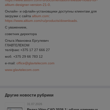
https://www.altium.com/ru/documentation/release-notes-for-
altium-designer-version-21-0
.
Онлайн- и офлайн-установщики доступны клиентам для
загрузки с сайта
altium.com
:
https://www.altium.com/ru/products/downloads
.
С уважением,
советник директора
Ольга Ивановна Ергулевич
ГЛАВТЕЛЕКОМ
тел/факс +375 17 27 666 27
моб. +375 29 66 783 12
e-mail:
office@glavtelecom.com
www.glavtelecom.com
Другие новости рубрики
31.07.2026
Релиз Vitro-CAD 2026.1: обзор ключевых