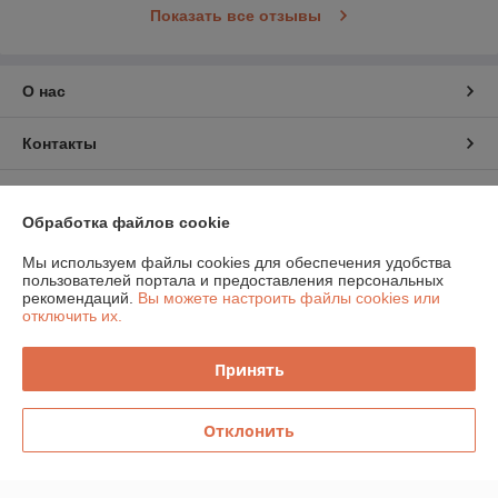
Показать все отзывы
О нас
Контакты
Доставка и оплата
Обработка файлов cookie
График работы
Мы используем файлы cookies для обеспечения удобства
пользователей портала и предоставления персональных
рекомендаций.
Вы можете настроить файлы cookies или
Полная версия сайта
отключить их.
Политика обработки cookies
Принять
Сайт создан на платформе Deal.by
Отклонить