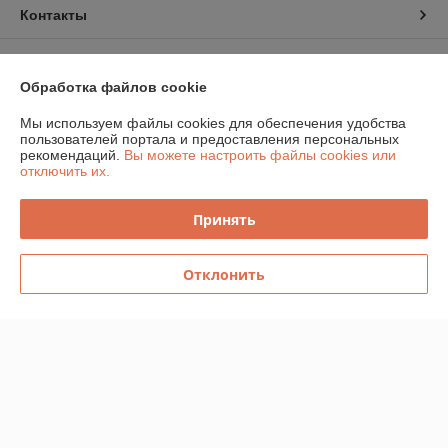
Контакты
Доставка и оплата
Обработка файлов cookie
График работы
Мы используем файлы cookies для обеспечения удобства
пользователей портала и предоставления персональных
рекомендаций.
Вы можете настроить файлы cookies или
Полная версия сайта
отключить их.
Политика обработки cookies
Принять
Сайт создан на платформе Deal.by
Отклонить
Информация для покупателя
Юридическое лицо:
Частное торговое унитарное предприятие
«Главтелеком»
220026, г.Минск, пр-д Веснина, 12, офис 22