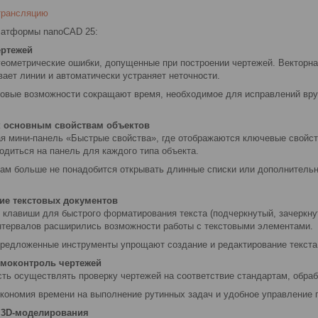
трансляцию
латформы nanoCAD 25:
ертежей
геометрические ошибки, допущенные при построении чертежей. Векторна
ает линии и автоматически устраняет неточности.
овые возможности сокращают время, необходимое для исправлений вру
к основным свойствам объектов
 мини-панель «Быстрые свойства», где отображаются ключевые свойств
одиться на панель для каждого типа объекта.
ам больше не понадобится открывать длинные списки или дополнительны
ие текстовых документов
 клавиши для быстрого форматирования текста (подчеркнутый, зачеркн
интервалов расширились возможности работы с текстовыми элементами.
редложенные инструменты упрощают создание и редактирование текста,
рмоконтроль чертежей
ть осуществлять проверку чертежей на соответствие стандартам, обраб
кономия времени на выполнение рутинных задач и удобное управление 
 3D-моделирования