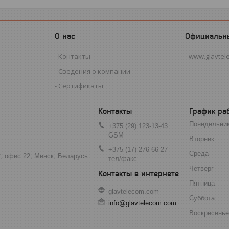
О нас
Официальн
Контакты
www.glavtel
Сведения о компании
Сертификаты
График ра
Понедельни
+375 (29) 123-13-43
GSM
Вторник
+375 (17) 276-66-27
Среда
2, офис 22, Минск, Беларусь
тел/факс
Четверг
Пятница
glavtelecom.com
Суббота
info@glavtelecom.com
Воскресенье