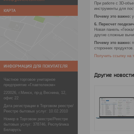
При работе с 3D-объе
инструменты для пос
КАРТА
Почему это важно:
у
6. Пересчет геодези
Новая панель «Геока
другие сложные вычи
Почему это важно:
п
сторонних продуктов.
Получить ссылку на 
ИНФОРМАЦИЯ ДЛЯ ПОКУПАТЕЛЯ
Другие новости
Частное торговое унитарное
предприятие «Главтелеком»
220026, г.Минск, пр-д Веснина, 12,
офис 22
Дата регистрации в Торговом реестре/
Реестре бытовых услуг: 10.02.2010
Номер в Торговом реестре/Реестре
бытовых услуг: 378746, Республика
Беларусь