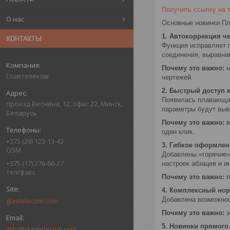
Получить ссылку на 
О нас
Основные новинки П
1. Автокоррекция ч
КОНТАКТЫ
Функция исправляет 
соединения, выравнив
Почему это важно:
н
Главтелеком
чертежей.
2. Быстрый доступ 
Появилась плавающая
проезд Веснина, 12, офис 22, Минск,
параметры будут выв
Беларусь
Почему это важно:
в
один клик.
+375 (29) 123-13-43
3. Гибкое оформлен
GSM
Добавлены «горячие»
+375 (17) 276-66-27
настроек абзацев и 
тел/факс
Почему это важно:
п
4. Комплексный но
Добавлена возможнос
glavtelecom.com
Почему это важно:
э
5. Новинки прямого
info@glavtelecom.com