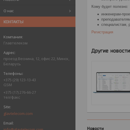
Кому будет полезно:
О нас
инженерам-прое
преподавателям
КОНТАКТЫ
специалистам, 
Регистрация
Главтелеком
Другие новости
проезд Веснина, 12, офис 22, Минск,
Беларусь
+375 (29) 123-13-43
GSM
+375 (17) 276-66-27
тел/факс
glavtelecom.com
Новости
info@glavtelecom.com