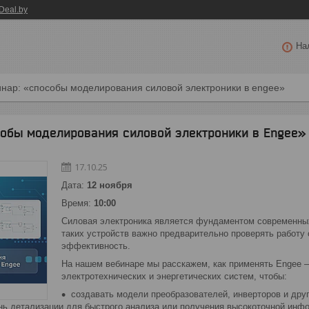
Deal.by
На
нар: «способы моделирования силовой электроники в engee»
собы моделирования силовой электроники в Engee»
17.10.25
Дата:
12 ноября
Время:
10:00
Силовая электроника является фундаментом современных 
таких устройств важно предварительно проверять работу
эффективность.
На нашем вебинаре мы расскажем, как применять Engee
электротехнических и энергетических систем, чтобы:
создавать модели преобразователей, инверторов и дру
нь детализации для быстрого анализа или получения высокоточной инф