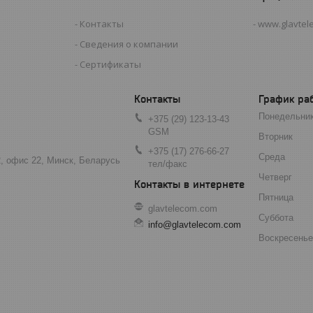
Контакты
www.glavtel
Сведения о компании
Сертификаты
График ра
Понедельни
+375 (29) 123-13-43
GSM
Вторник
+375 (17) 276-66-27
Среда
2, офис 22, Минск, Беларусь
тел/факс
Четверг
Пятница
glavtelecom.com
Суббота
info@glavtelecom.com
Воскресенье