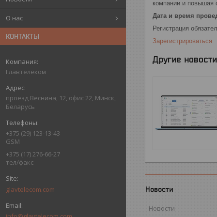
компании и повышая 
Дата и время прове
О нас
Регистрация обязател
КОНТАКТЫ
Зарегистрироваться
Другие новости
Главтелеком
проезд Веснина, 12, офис 22, Минск,
Беларусь
+375 (29) 123-13-43
GSM
+375 (17) 276-66-27
тел/факс
glavtelecom.com
Новости
Новости
info@glavtelecom.com