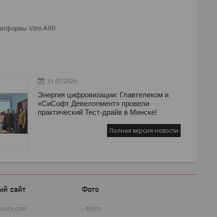
атформы Vitro AIR!
31.07.2026
Энергия цифровизации: Главтелеком и
«СиСофт Девелопмент» провели
практический Тест-драйв в Минске!
Полная версия новости
ый сайт
Фото
ecom.com
Фото