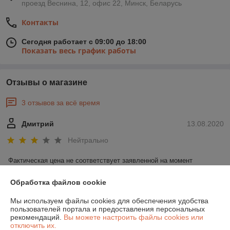
проезд Веснина, 12, офис 22, Минск, Беларусь
Контакты
Сегодня работает с 09:00 до 18:00
Показать весь график работы
Отзывы о магазине
3 отзывов за всё время
Дмитрий
13.08.2020
Нейтрально
Фактическая цена не соответствует заявленной на момент 
совершения заказа.
Обработка файлов cookie
Покупатель
31.01.2019
Мы используем файлы cookies для обеспечения удобства
пользователей портала и предоставления персональных
Отлично
рекомендаций.
Вы можете настроить файлы cookies или
отключить их.