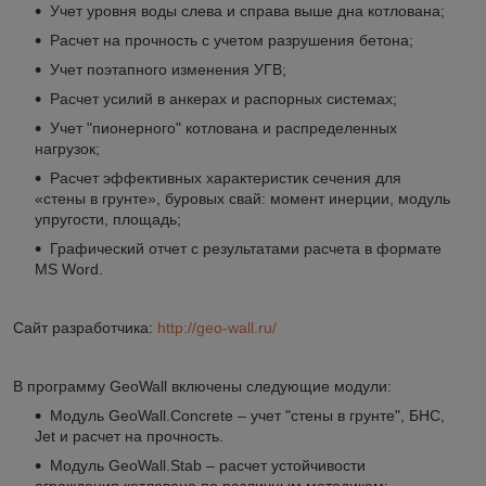
Учет уровня воды слева и справа выше дна котлована;
Расчет на прочность с учетом разрушения бетона;
Учет поэтапного изменения УГВ;
Расчет усилий в анкерах и распорных системах;
Учет "пионерного" котлована и распределенных
нагрузок;
Расчет эффективных характеристик сечения для
«стены в грунте», буровых свай: момент инерции, модуль
упругости, площадь;
Графический отчет с результатами расчета в формате
MS Word.
Сайт разработчика:
http://geo-wall.ru/
В программу GeoWall включены следующие модули:
Модуль GeoWall.Concrete – учет "стены в грунте", БНС,
Jet и расчет на прочность.
Модуль GeoWall.Stab – расчет устойчивости
ограждения котлована по различным методикам: