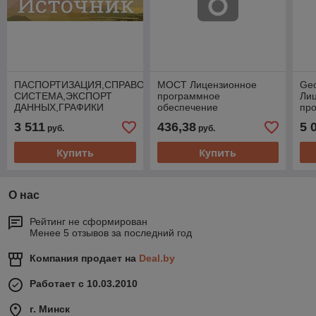
ПАСПОРТИЗАЦИЯ,СПРАВОЧНАЯ
МОСТ Лицензионное
Geo
СИСТЕМА,ЭКСПОРТ
программное
Ли
ДАННЫХ,ГРАФИКИ
обеспечение
пр
Лицензионное
об
3 511
436,38
5 
руб.
руб.
программное
обеспечение
Купить
Купить
О нас
Рейтинг не сформирован
Менее 5 отзывов за последний год
Компания продает на
Deal.by
Работает с 10.03.2010
г. Минск