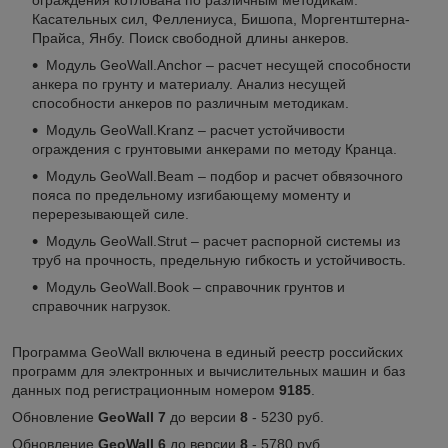
Касательных сил, Феллениуса, Бишопа, Моргентштерна-
Прайса, Янбу. Поиск свободной длины анкеров.
Модуль GeoWall.Anchor – расчет несущей способности
анкера по грунту и материалу. Анализ несущей
способности анкеров по различным методикам.
Модуль GeoWall.Kranz – расчет устойчивости
ограждения с грунтовыми анкерами по методу Кранца.
Модуль GeoWall.Beam – подбор и расчет обвязочного
пояса по предельному изгибающему моменту и
перерезывающей силе.
Модуль GeoWall.Strut – расчет распорной системы из
труб на прочность, предельную гибкость и устойчивость.
Модуль GeoWall.Book – справочник грунтов и
справочник нагрузок.
Программа GeoWall включена в единый реестр российских
программ для электронных и вычислительных машин и баз
данных под регистрационным номером
9185
.
Обновление
GeoWall 7
до версии
8
- 5230 руб.
Обновление
GeoWall 6
до версии
8
- 5780 руб.