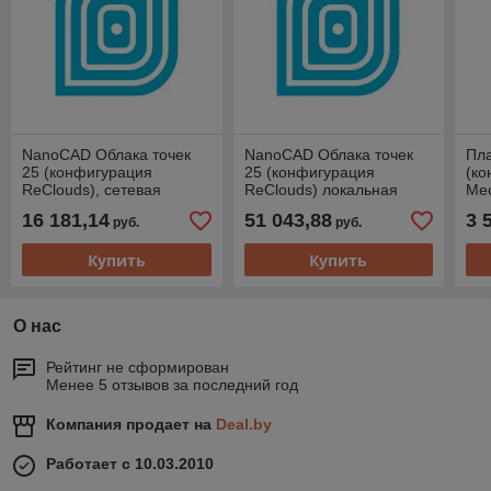
NanoCAD Облака точек
NanoCAD Облака точек
Пл
25 (конфигурация
25 (конфигурация
(ко
ReClouds), сетевая
ReClouds) локальная
Mec
лицензия на 1 год
лицензия,бессрочная
лиц
16 181,14
51 043,88
3 
руб.
руб.
версия с подпиской на
обновления
Купить
Купить
О нас
Рейтинг не сформирован
Менее 5 отзывов за последний год
Компания продает на
Deal.by
Работает с 10.03.2010