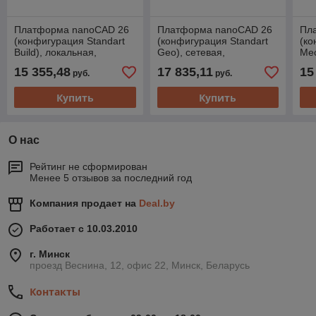
Платформа nanoCAD 26
Платформа nanoCAD 26
Пл
(конфигурация Standart
(конфигурация Standart
(ко
Build), локальная,
Geo), сетевая,
Mec
бессрочная версия с
бессрочная версия с
бес
15 355,48
17 835,11
15
руб.
руб.
подпиской на обновления
подпиской на обновления
под
Купить
Купить
О нас
Рейтинг не сформирован
Менее 5 отзывов за последний год
Компания продает на
Deal.by
Работает с 10.03.2010
г. Минск
проезд Веснина, 12, офис 22, Минск, Беларусь
Контакты