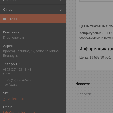
О нас
КОНТАКТЫ
ЦЕНА УКАЗАНА С УЧ
Конфигурация АСПО-Т
Главтелеком
сооружаемых и рекон
Информация дл
проезд Веснина, 12, офис 22, Минск,
Беларусь
Цена:
19 582,30
руб.
+375 (29) 123-13-43
GSM
+375 (17) 276-66-27
Новости
тел/факс
Новости
glavtelecom.com
info@glavtelecom.com