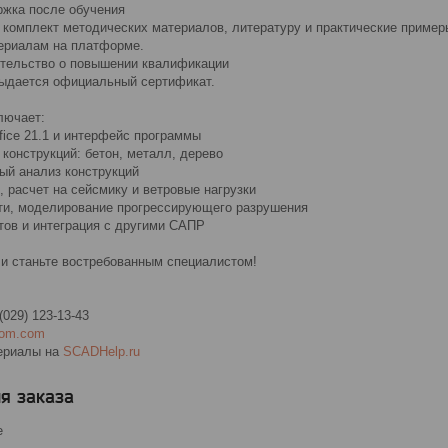
ржка после обучения
комплект методических материалов, литературу и практические пример
ериалам на платформе.
тельство о повышении квалификации
выдается официальный сертификат.
лючает:
ice 21.1 и интерфейс программы
конструкций: бетон, металл, дерево
ый анализ конструкций
 расчет на сейсмику и ветровые нагрузки
ти, моделирование прогрессирующего разрушения
тов и интеграция с другими САПР
 и станьте востребованным специалистом!
 (029) 123-13-43
com.com
ериалы на
SCADHelp.ru
я заказа
е