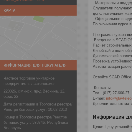
- Материалы и подде
Слушатели получают 
КАРТА
дополнительным мат
- Официальное свиде
По окончании курса 
Программа курсов вк
Введение в SCAD Off
Расчет строительных 
Линейный и нелинейн
Динамический анализ,
Проверка устойчивос
ИНФОРМАЦИЯ ДЛЯ ПОКУПАТЕЛЯ
Автоматизация расче
Освойте SCAD Office
Частное торговое унитарное
предприятие «Главтелеком»
Контакты:
220026, г.Минск, пр-д Веснина, 12,
Тел.: (017) 27-666-27,
офис 22
E-mail:
info@glavtele
Дополнительные мат
Дата регистрации в Торговом реестре/
Реестре бытовых услуг: 10.02.2010
Информация дл
Номер в Торговом реестре/Реестре
бытовых услуг: 378746, Республика
Цена:
Цену уточняйт
Беларусь