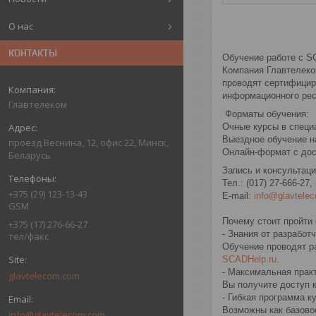
О нас
КОНТАКТЫ
Обучение работе с S
Компания Главтелеко
проводят сертифицир
информационного рес
Главтелеком
Форматы обучения:
Очные курсы в специа
Выездное обучение н
проезд Веснина, 12, офис 22, Минск,
Онлайн-формат с дос
Беларусь
Запись и консультаци
Тел.: (017) 27-666-27,
+375 (29) 123-13-43
E-mail:
info@glavtele
GSM
Почему стоит пройти 
+375 (17) 276-66-27
- Знания от разработ
тел/факс
Обучение проводят р
SCADHelp.ru
.
- Максимальная прак
glavtelecom.com
Вы получите доступ 
- Гибкая программа к
Возможны как базово
info@glavtelecom.com