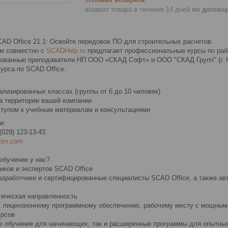
возврат товара в течение 14 дней
по догово
CAD Office 21.1: Освойте передовое ПО для строительных расчетов
м совместно с
SCADHelp.ru
предлагает профессиональные курсы по раб
ованные преподаватели НП ООО «СКАД Софт» и ООО "СКАД Групп" (г. 
урса по SCAD Office.
лизированных классах (группы от 6 до 10 человек)
а территории вашей компании
тупом к учебным материалам и консультациями
и:
 (029) 123-13-43
com.com
обучение у нас?
чиков и экспертов SCAD Office
азработчики и сертифицированные специалисты SCAD Office, а также ав
тическая направленность
к лицензионному программному обеспечению, рабочему месту с мощным
урсов
е обучение для начинающих, так и расширенные программы для опытных