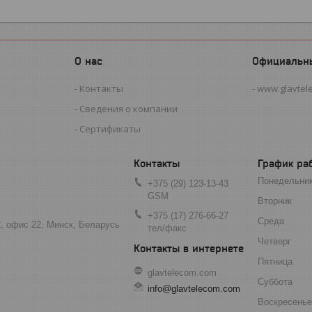
О нас
Официальн
Контакты
www.glavtel
Сведения о компании
Сертификаты
График ра
Понедельни
+375 (29) 123-13-43
GSM
Вторник
+375 (17) 276-66-27
Среда
2, офис 22, Минск, Беларусь
тел/факс
Четверг
Пятница
glavtelecom.com
Суббота
info@glavtelecom.com
Воскресенье