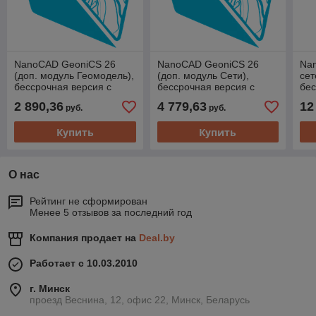
NanoCAD GeoniCS 26
NanoCAD GeoniCS 26
Na
(доп. модуль Геомодель),
(доп. модуль Сети),
сет
бессрочная версия с
бессрочная версия с
бес
подпиской на обновления
подпиской на обновления
под
2 890,36
4 779,63
12
руб.
руб.
Купить
Купить
О нас
Рейтинг не сформирован
Менее 5 отзывов за последний год
Компания продает на
Deal.by
Работает с 10.03.2010
г. Минск
проезд Веснина, 12, офис 22, Минск, Беларусь