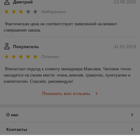
Дмитрий
13.08.2020
Нейтрально
Фактическая цена не соответствует заявленной на момент 
совершения заказа.
Покупатель
31.01.2019
Отлично
Впечатлил подход к клиенту менеджера Максима. Человек точно 
находится на своем месте: очень вежлив, грамотен, пунктуален и 
компетентен. Спасибо, рекомендую!
Показать все отзывы
О нас
Контакты