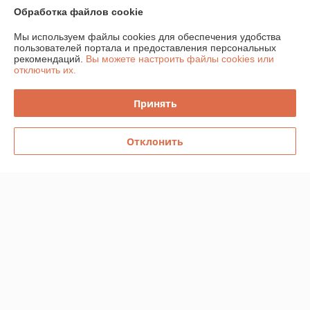
Доставка и оплата
Обработка файлов cookie
Мы используем файлы cookies для обеспечения удобства
График работы
пользователей портала и предоставления персональных
рекомендаций.
Вы можете настроить файлы cookies или
отключить их.
Полная версия сайта
Принять
Политика обработки cookies
Сайт создан на платформе Deal.by
Отклонить
Информация для покупателя
Юридическое лицо:
Частное торговое унитарное предприятие
«Главтелеком»
220026, г.Минск, пр-д Веснина, 12, офис 22
Регистрационный номер ЕГР: 191312110