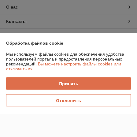
О нас
Контакты
Доставка и оплата
Обработка файлов cookie
График работы
Мы используем файлы cookies для обеспечения удобства
пользователей портала и предоставления персональных
рекомендаций.
Вы можете настроить файлы cookies или
Полная версия сайта
отключить их.
Политика обработки cookies
Принять
Сайт создан на платформе Deal.by
Отклонить
Информация для покупателя