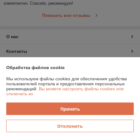
компетентен. Спасибо, рекомендую!
Показать все отзывы
О нас
Контакты
Доставка и оплата
Обработка файлов cookie
Мы используем файлы cookies для обеспечения удобства
График работы
пользователей портала и предоставления персональных
рекомендаций.
Вы можете настроить файлы cookies или
отключить их.
Полная версия сайта
Принять
Политика обработки cookies
Сайт создан на платформе Deal.by
Отклонить