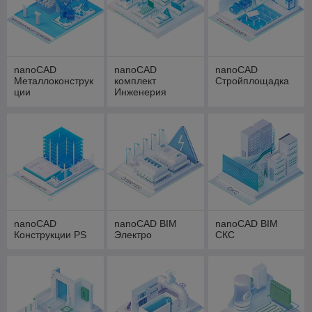
nanoCAD
nanoCAD
nanoCAD
Металлоконструк
комплект
Стройплощадка
ции
Инженерия
nanoCAD
nanoCAD BIM
nanoCAD BIM
Конструкции PS
Электро
СКС