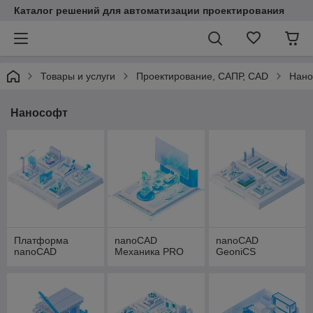
Каталог решений для автоматизации проектирования
Товары и услуги
Проектирование, САПР, CAD
Нано
Нанософт
Платформа
nanoCAD
nanoCAD
nanoCAD
Механика PRO
GeoniCS