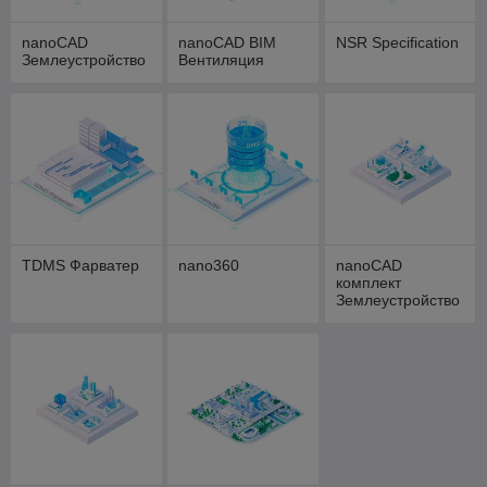
nanoCAD
nanoCAD BIM
NSR Specification
Землеустройство
Вентиляция
TDMS Фарватер
nano360
nanoCAD
комплект
Землеустройство