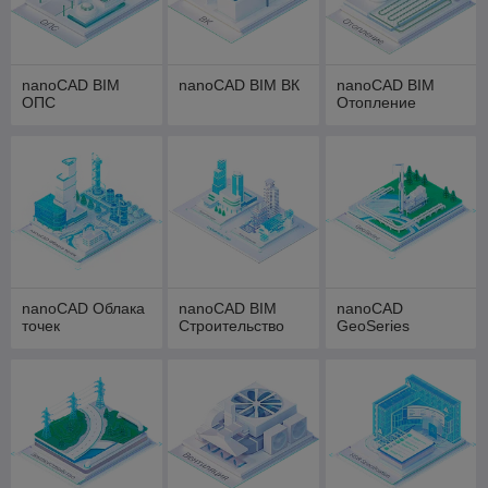
nanoCAD BIM
nanoCAD BIM ВК
nanoCAD BIM
ОПС
Отопление
nanoCAD Облака
nanoCAD BIM
nanoCAD
точек
Строительство
GeoSeries