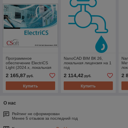
Программное
NanoCAD BIM ВК 26,
Na
обеспечение ElectriCS
локальная лицензия на 1
Мет
Light (2024.x, локальная
год
лок
лицензия (1 год))
год
2 165,87
2 114,42
2 
руб.
руб.
Купить
Купить
О нас
Рейтинг не сформирован
Менее 5 отзывов за последний год